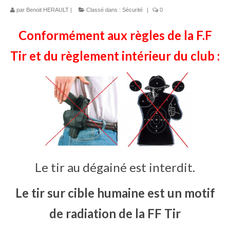
par
Bénévoles
Benoit HERAULT
|
Classé dans :
Sécurité
|
0
Conformément aux règles de la F.F
Vidéos
Tir et du règlement intérieur du club :
Boutique
Le tir au dégainé est interdit.
Le tir sur cible humaine est un motif
de radiation de la FF Tir