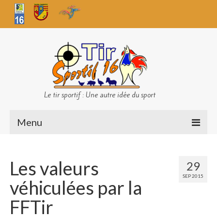
Le tir sportif : Une autre idée du sport
Menu
Infos club
Les valeurs
29
Sécurité
SEP 2015
véhiculées par la
Challenges TS 16
FFTir
Bilan des championnats