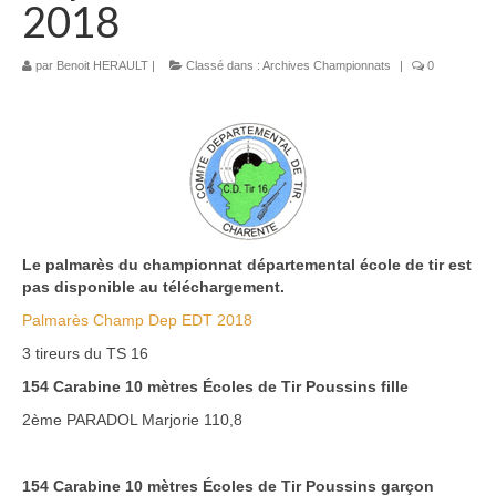
2018
Bénévoles
par
Benoit HERAULT
|
Classé dans :
Archives Championnats
|
0
Vidéos
Boutique
Le palmarès du championnat départemental école de tir est
pas disponible au téléchargement.
Palmarès Champ Dep EDT 2018
3 tireurs du TS 16
154 Carabine 10 mètres Écoles de Tir Poussins fille
2ème PARADOL Marjorie 110,8
154 Carabine 10 mètres Écoles de Tir Poussins garçon