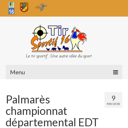
Le tir sportif : Une autre idée du sport
Menu
Infos club
Palmarès
9
Sécurité
MAI 2018
championnat
Challenges TS 16
départemental EDT
Bilan des championnats