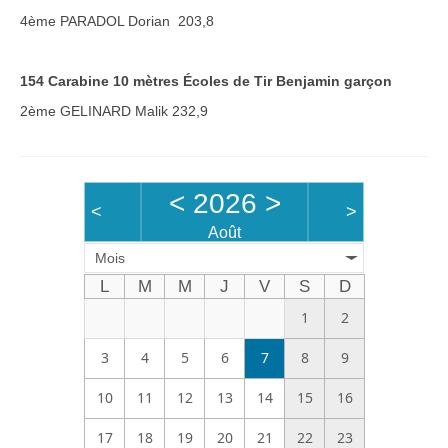
4ème PARADOL Dorian 203,8
154 Carabine 10 mètres Écoles de Tir Benjamin garçon
2ème GELINARD Malik 232,9
<
2026
>
<
>
Août
Mois
L
M
M
J
V
S
D
1
2
3
4
5
6
7
8
9
10
11
12
13
14
15
16
17
18
19
20
21
22
23