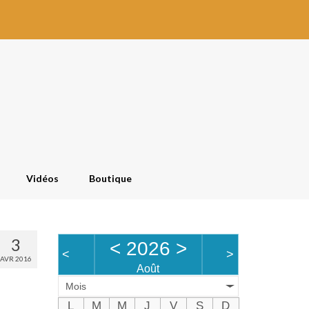
Vidéos
Boutique
3
<
2026
>
<
>
AVR 2016
Août
Mois
L
M
M
J
V
S
D