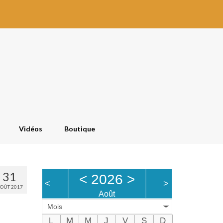
Vidéos
Boutique
31
<
2026
>
<
>
OÛT 2017
Août
Mois
L
M
M
J
V
S
D