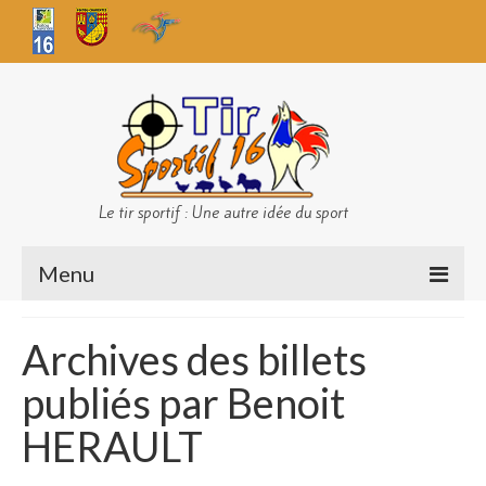
Le tir sportif : Une autre idée du sport
Menu
Infos club
Archives des billets
Sécurité
publiés par Benoit
Challenges TS 16
HERAULT
Bilan des championnats