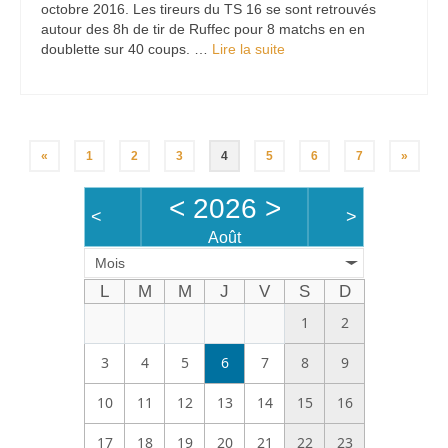
octobre 2016. Les tireurs du TS 16 se sont retrouvés
autour des 8h de tir de Ruffec pour 8 matchs en en
doublette sur 40 coups. …
Lire la suite­­
«
1
2
3
4
5
6
7
»
<
2026
>
<
>
Août
Mois
L
M
M
J
V
S
D
1
2
3
4
5
6
7
8
9
10
11
12
13
14
15
16
17
18
19
20
21
22
23